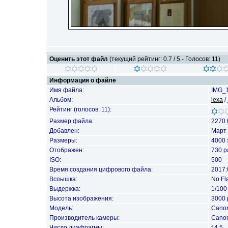
Оценить этот файл
(текущий рейтинг: 0.7 / 5 - Голосов: 11)
Информация о файле
Имя файла:
IMG_
Альбом:
lexa
/
Рейтинг (голосов: 11):
Размер файла:
2270 
Добавлен:
Март 
Размеры:
4000 
Отображен:
730 р
ISO:
500
Время создания цифрового файла:
2017:
Вспышка:
No Fl
Выдержка:
1/100
Высота изображения:
3000 
Модель:
Cano
Производитель камеры:
Cano
Число диафрагмы:
f 4.5