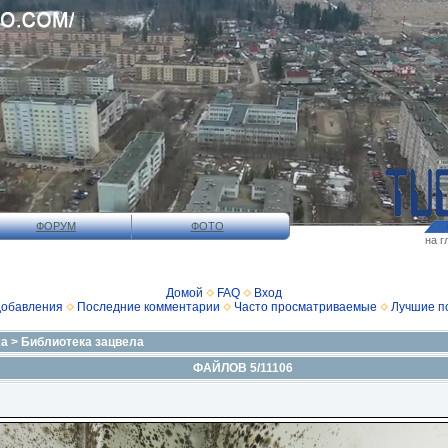
ФОРУМ
ФОТО
на г
Домой
FAQ
Вход
добавления
Последние комментарии
Часто просматриваемые
Лучшие п
xa
>
Библиотека зацвела
ФАЙЛОВ 5/11106