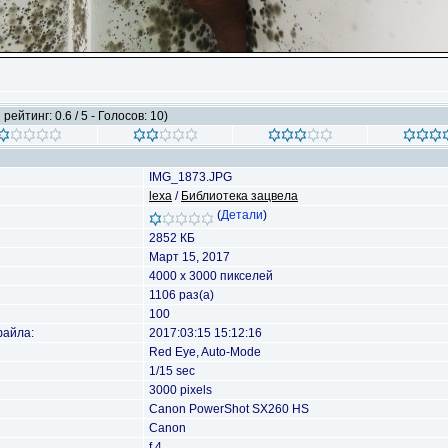
рейтинг: 0.6 / 5 - Голосов: 10)
IMG_1873.JPG
lexa
/
Библиотека зацвела
(
Детали
)
2852 КБ
Март 15, 2017
4000 x 3000 пикселей
1106 раз(а)
100
файла:
2017:03:15 15:12:16
Red Eye, Auto-Mode
1/15 sec
3000 pixels
Canon PowerShot SX260 HS
Canon
f 4