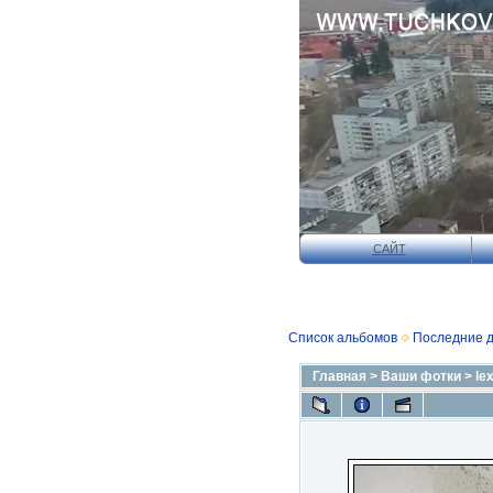
САЙТ
Список альбомов
Последние 
Главная
>
Ваши фотки
>
le