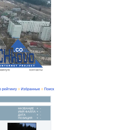
лавную
контакты
о рейтингу
Избранные
Поиск
НАЗВАНИЕ
+
-
ИМЯ ФАЙЛА
+
-
ДАТА
+
-
ПОЗИЦИЯ
+
-