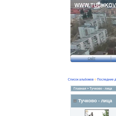
САЙТ
Список альбомов
Последние 
Главная
>
Тучково - лица
Тучково - лица