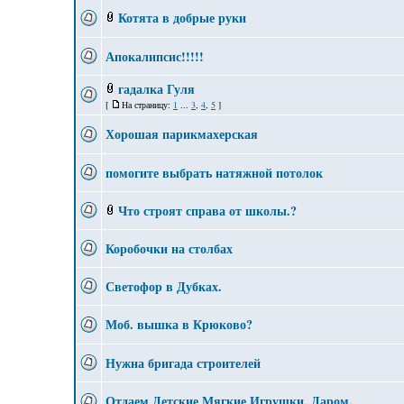
Котята в добрые руки
Апокалипсис!!!!!
гадалка Гуля
[
На страницу:
1
...
3
,
4
,
5
]
Хорошая парикмахерская
помогите выбрать натяжной потолок
Что строят справа от школы.?
Коробочки на столбах
Светофор в Дубках.
Моб. вышка в Крюково?
Нужна бригада строителей
Отдаем Детские Мягкие Игрушки, Даром.