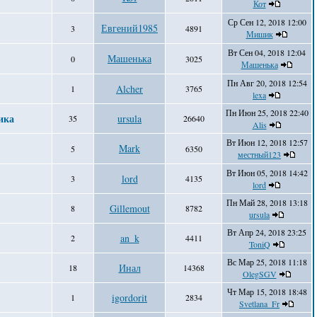
Кот
Ср Сен 12, 2018 12:00
Евгений1985
3
4891
Мишик
Вт Сен 04, 2018 12:04
Машенька
0
3025
Машенька
Пн Авг 20, 2018 12:54
Alcher
1
3765
lexa
Пн Июн 25, 2018 22:40
ика
ursula
35
26640
Alis
Вт Июн 12, 2018 12:57
Mark
5
6350
местный123
Вт Июн 05, 2018 14:42
lord
3
4135
lord
Пн Май 28, 2018 13:18
Gillemout
8
8782
ursula
Вт Апр 24, 2018 23:25
an_k
2
4411
ToniQ
Вс Мар 25, 2018 11:18
Инал
18
14368
OlegSGV
Чт Мар 15, 2018 18:48
igordorit
1
2834
Svetlana_Fr