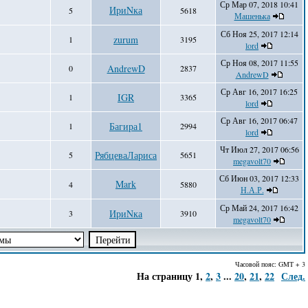
Ср Мар 07, 2018 10:41
ИриNка
5
5618
Машенька
Сб Ноя 25, 2017 12:14
zurum
1
3195
lord
Ср Ноя 08, 2017 11:55
AndrewD
0
2837
AndrewD
Ср Авг 16, 2017 16:25
IGR
1
3365
lord
Ср Авг 16, 2017 06:47
Багира1
1
2994
lord
Чт Июл 27, 2017 06:56
РябцеваЛариса
5
5651
megavolt70
Сб Июн 03, 2017 12:33
Mark
4
5880
Н.А.Р.
Ср Май 24, 2017 16:42
ИриNка
3
3910
megavolt70
Часовой пояс: GMT + 3
На страницу
1
,
2
,
3
...
20
,
21
,
22
След.