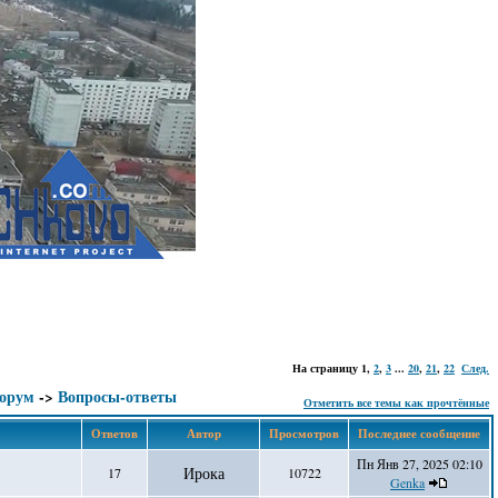
На страницу
1
,
2
,
3
...
20
,
21
,
22
След.
форум
->
Вопросы-ответы
Отметить все темы как прочтённые
Ответов
Автор
Просмотров
Последнее сообщение
Пн Янв 27, 2025 02:10
Ирока
17
10722
Genka