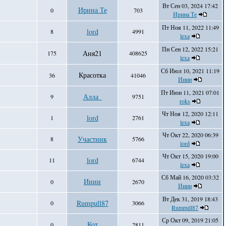
Вт Сен 03, 2024 17:42
Ирина Те
0
703
Ирина Те
Пт Ноя 11, 2022 11:49
lord
8
4991
lexa
Пн Сен 12, 2022 15:21
Аня21
175
408625
lexa
Сб Июл 10, 2021 11:19
Красотка
36
41046
Ииии
Пт Июн 11, 2021 07:01
Алла_
9
9751
roks
Чт Ноя 12, 2020 12:11
lord
1
2761
lexa
Чт Окт 22, 2020 06:39
Участник
8
5766
lord
Чт Окт 15, 2020 19:00
lord
11
6744
lexa
Сб Май 16, 2020 03:32
Ииии
0
2670
Ииии
Вт Дек 31, 2019 18:43
Rumpull87
0
3066
Rumpull87
Ср Окт 09, 2019 21:05
Кот
0
2811