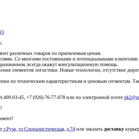
93
.
мент различных товаров по приемлемым ценам.
телями. Со многими постоянными и потенциальными клиентами н
разованием, всегда окажут консультационную помощь.
ения элементов логистики. Новые технологии, отсутствие доро
ении по техническим характеристикам и ценовым сегментам. Так
9) 409-03-45, +7 (926) 76-77-078 или по электронной почте
pk2@re
!
имент!
су
г.Руза, ул Социалистическая, д.74
или заказать
доставку
курьер