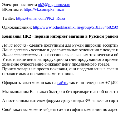
Электронная почта
pk2@regionruza.ru
ВКонтакте:
https://vk.com/pk2_ruza
Twitter:
https://twitter.com/PK2_Ruza
Одноклассники:
http://www.odnoklassniki.ru/group/518338468250
Компания ПК2 - первый интернет-магазин в Рузском районе
Наша задача -
сделать доступным для Ружан широкий ассорти
Наше правило
- честные и доверительные отношения с покупа
Наши специалисты
- профессионалы с высшим техническим об
У нас низкие цены на продукцию за счет продуманного примен
хранение существенно снижают цену продаваемого товара.
Причем товары не просто показаны, они представлены в сравн
независимыми поставщиками техники.
Оформить заказ можно как на
сайте
, так и по телефонам +7 (49
Мы выполним Ваш заказ быстро и без предварительной оплаты
А постоянным жителям форума сразу скидка 3% на весь ассорт
Свой заказ вы можете забрать сами из офиса компании по адре