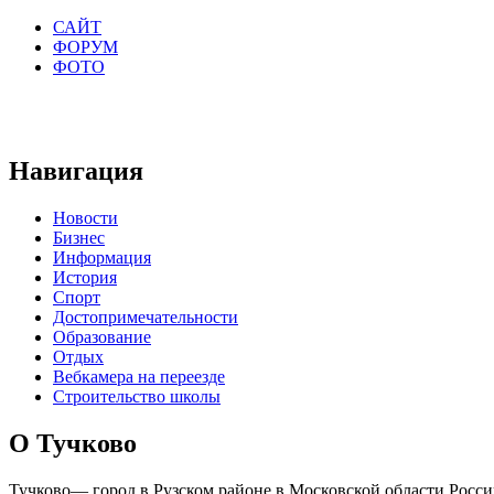
САЙТ
ФОРУМ
ФОТО
Навигация
Новости
Бизнес
Информация
История
Спорт
Достопримечательности
Образование
Отдых
Вебкамера на переезде
Строительство школы
О Тучково
Тучково— город в Рузском районе в Московской области Росси