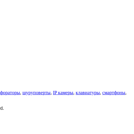
рфораторы
,
шуруповерты
,
IP камеры
,
клавиатуры
,
смартфоны
,
d.