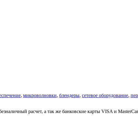
еспечение
,
микроволновки
,
блендеры
,
сетевое оборудование
,
пе
езналичный расчет, а так же банковские карты VISA и MasterCar