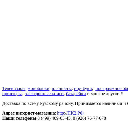
Телевизоры
,
моноблоки
,
планшеты
,
ноутбуки
,
программное об
принтеры
,
электронные книги
,
батарейки
и многое другое!!!
Доставка по всему Рузскому району. Принимается наличный и б
Адрес интернет-магазина
:
http://ПК2.РФ
Наши телефоны
8 (499) 409-03-45, 8 (926) 76-77-078