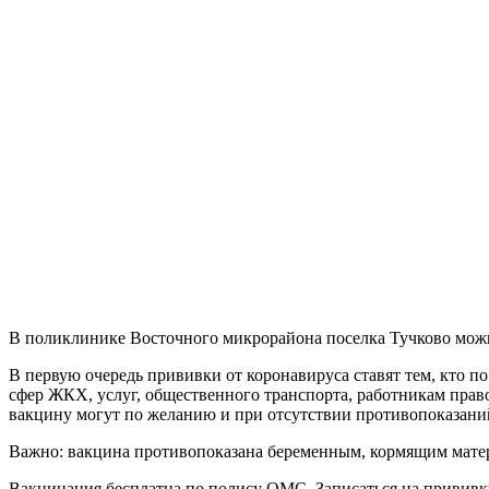
В поликлинике Восточного микрорайона поселка Тучково можн
В первую очередь прививки от коронавируса ставят тем, кто 
сфер ЖКХ, услуг, общественного транспорта, работникам прав
вакцину могут по желанию и при отсутствии противопоказаний
Важно: вакцина противопоказана беременным, кормящим мате
Вакцинация бесплатна по полису ОМС. Записаться на прививку