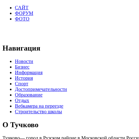
САЙТ
ФОРУМ
ФОТО
Навигация
Новости
Бизнес
Информация
История
Спорт
Достопримечательности
Образование
Отдых
Вебкамера на переезде
Строительство школы
О Тучково
Тучково— город в Рузском районе в Московской области Росси