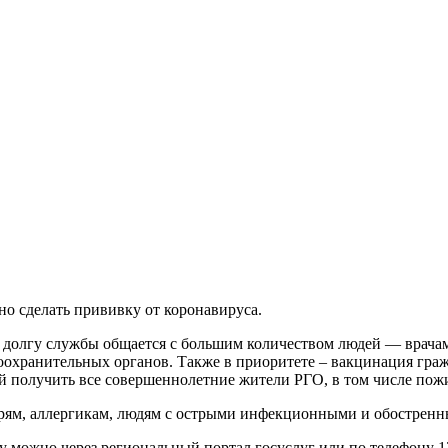
о сделать прививку от коронавируса.
по долгу службы общается с большим количеством людей — врач
оохранительных органов. Также в приоритете – вакцинация гра
 получить все совершеннолетние жители РГО, в том числе пожи
рям, аллергикам, людям с острыми инфекционными и обострен
 можно через региональный портал госуслуг или по телефону 1