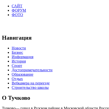
САЙТ
ФОРУМ
ФОТО
Навигация
Новости
Бизнес
Информация
История
Спорт
Достопримечательности
Образование
Отдых
Вебкамера на переезде
Строительство школы
О Тучково
Тучково— город в Рузском районе в Московской области Росси