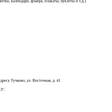
алендари, флаера, плакаты, буклеты и т.д.)
су Тучково, ул. Восточная, д. 41
З".