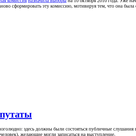
ная комиссия
назначила выборы
на 10 октября 2010 года. Уже на
ново сформировать эту комиссию, мотивируя тем, что она была 
епутаты
ноголюдно: здесь должны были состояться публичные слушания п
 человек), желающие могли записаться на выступление.