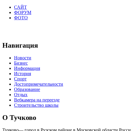
САЙТ
ФОРУМ
ФОТО
Навигация
Новости
Бизнес
Информация
История
Спорт
Достопримечательности
Образование
Отдых
Вебкамера на переезде
Строительство школы
О Тучково
Тучково— город в Рузском районе в Московской области Росси