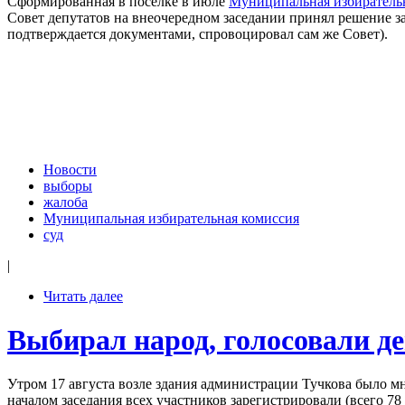
Сформированная в поселке в июле
Муниципальная избиратель
Совет депутатов на внеочередном заседании принял решение за
подтверждается документами, спровоцировал сам же Совет).
Новости
выборы
жалоба
Муниципальная избирательная комиссия
суд
|
Читать далее
Выбирал народ, голосовали д
Утром 17 августа возле здания администрации Тучкова было м
началом заседания всех участников зарегистрировали (всего 78